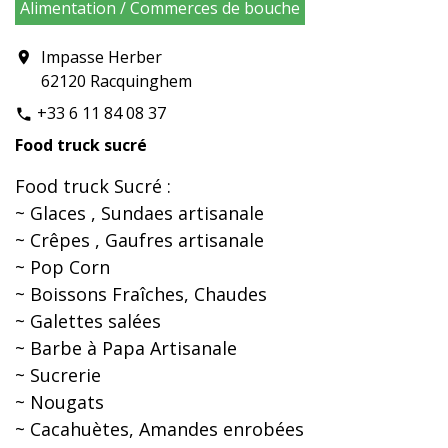
Alimentation / Commerces de bouche
Impasse Herber
location_on
62120 Racquinghem
+33 6 11 84 08 37
phone
Food truck sucré
Food truck Sucré :
~ Glaces , Sundaes artisanale
~ Crêpes , Gaufres artisanale
~ Pop Corn
~ Boissons Fraîches, Chaudes
~ Galettes salées
~ Barbe à Papa Artisanale
~ Sucrerie
~ Nougats
~ Cacahuètes, Amandes enrobées