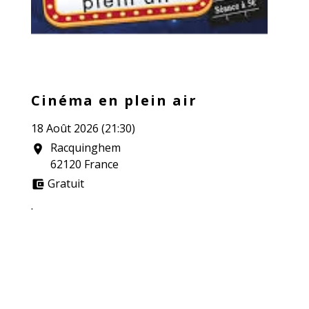
Cinéma en plein air
18 Août 2026 (21:30)
Racquinghem
location_on
62120 France
Gratuit
account_balance_wallet
.