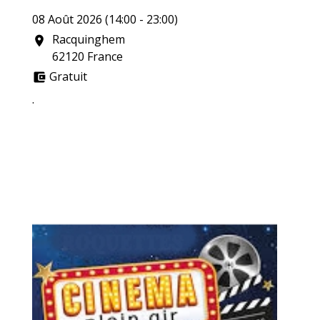
08 Août 2026 (14:00 - 23:00)
Racquinghem
location_on
62120 France
Gratuit
account_balance_wallet
.