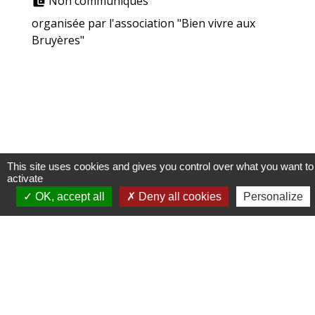
Non communiqués
account_balance_wallet
organisée par l'association "Bien vivre aux
Bruyères"
This site uses cookies and gives you control over what you want to
Nous contacter
activate
OK, accept all
Deny all cookies
Personalize
Commune de Racquinghem
1, place de la Mairie
62120 Racquinghem - FRANCE
+33 3 21 95 43 90