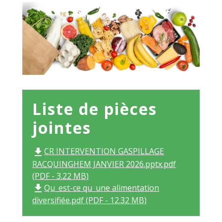
Liste de pièces
jointes
CR INTERVENTION GASPILLAGE
file_download
RACQUINGHEM JANVIER 2026.pptx.pdf
(PDF - 3.22 MB)
Qu_est-ce qu_une alimentation
file_download
diversifiée.pdf (PDF - 12.32 MB)