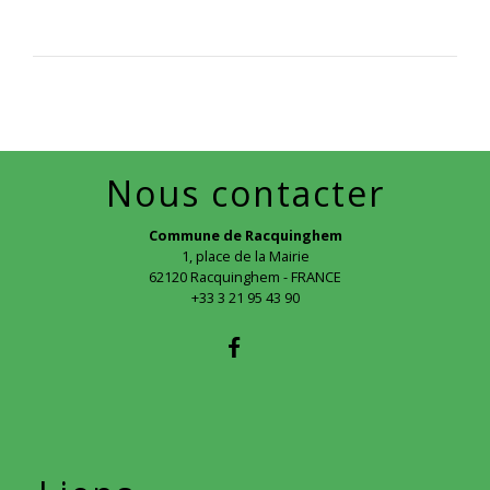
Nous contacter
Commune de Racquinghem
1, place de la Mairie
62120 Racquinghem - FRANCE
+33 3 21 95 43 90